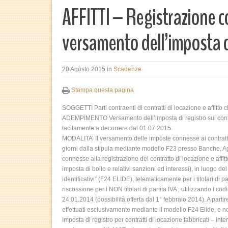
AFFITTI – Registrazione co
versamento dell’imposta d
20 Agosto 2015
in
Scadenze
Stampa questa pagina
SOGGETTI Parti contraenti di contratti di locazione e affitto
ADEMPIMENTO Versamento dell’imposta di registro sui contratt
tacitamente a decorrere dal 01.07.2015.
MODALITA’ Il versamento delle imposte connesse ai contratti 
giorni dalla stipula mediante modello F23 presso Banche, Ag
connesse alla registrazione del contratto di locazione e affitt
imposta di bollo e relativi sanzioni ed interessi), in luogo
identificativi” (F24 ELIDE), telematicamente per i titolari di
riscossione per i NON titolari di partita IVA , utilizzando i cod
24.01.2014 (possibilità offerta dal 1° febbraio 2014). A part
effettuati esclusivamente mediante il modello F24 Elide, 
Imposta di registro per contratti di locazione fabbricati – int