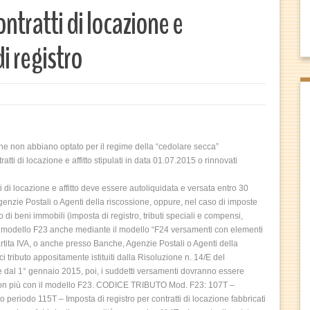
ntratti di locazione e
i registro
 che non abbiano optato per il regime della “cedolare secca”
i di locazione e affitto stipulati in data 01.07.2015 o rinnovati
di locazione e affitto deve essere autoliquidata e versata entro 30
enzie Postali o Agenti della riscossione, oppure, nel caso di imposte
o di beni immobili (imposta di registro, tributi speciali e compensi,
 del modello F23 anche mediante il modello “F24 versamenti con elementi
 partita IVA, o anche presso Banche, Agenzie Postali o Agenti della
ici tributo appositamente istituiti dalla Risoluzione n. 14/E del
ire dal 1° gennaio 2015, poi, i suddetti versamenti dovranno essere
e non più con il modello F23. CODICE TRIBUTO Mod. F23: 107T –
ero periodo 115T – Imposta di registro per contratti di locazione fabbricati