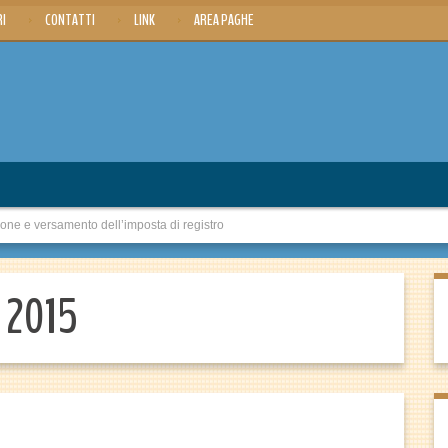
RI
CONTATTI
LINK
AREA PAGHE
ione e versamento dell’imposta di registro
o 2015