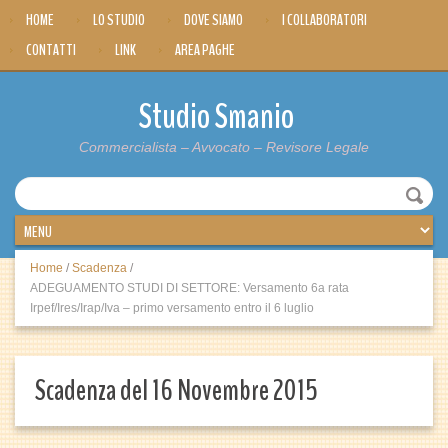
HOME
LO STUDIO
DOVE SIAMO
I COLLABORATORI
CONTATTI
LINK
AREA PAGHE
Studio Smanio
Commercialista – Avvocato – Revisore Legale
Home
/
Scadenza
/
ADEGUAMENTO STUDI DI SETTORE: Versamento 6a rata
Irpef/Ires/Irap/Iva – primo versamento entro il 6 luglio
Scadenza del 16 Novembre 2015