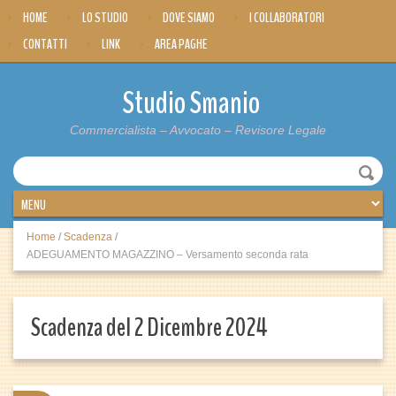
HOME
LO STUDIO
DOVE SIAMO
I COLLABORATORI
CONTATTI
LINK
AREA PAGHE
Studio Smanio
Commercialista – Avvocato – Revisore Legale
Home
/
Scadenza
/
ADEGUAMENTO MAGAZZINO – Versamento seconda rata
Scadenza del 2 Dicembre 2024