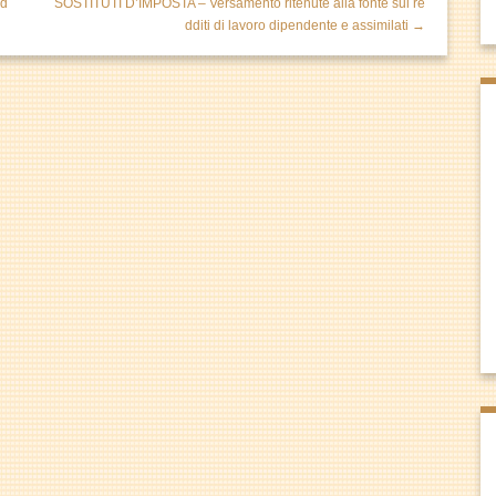
 d
SOSTITUTI D’IMPOSTA – Versamento ritenute alla fonte sui re
dditi di lavoro dipendente e assimilati →