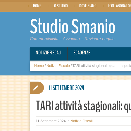
HOME
LO STUDIO
DOVE SIAMO
I COLLABORATO
Studio Smanio
Commercialista – Avvocato – Revisore Legale
NOTIZIE FISCALI
SCADENZE
Home
/
Notizia Fiscale
/
TARI attività stagionali: quando spett
11 SETTEMBRE 2024
TARI attività stagionali: 
11 Settembre 2024
in
Notizie Fiscali