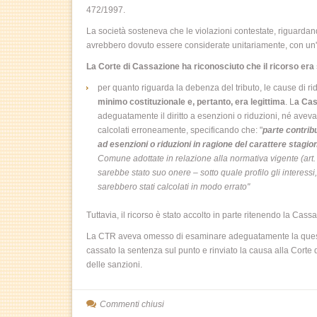
472/1997.
La società sosteneva che le violazioni contestate, riguardan
avrebbero dovuto essere considerate unitariamente, con un'
La Corte di Cassazione ha riconosciuto che il ricorso era
per quanto riguarda la debenza del tributo, le cause di rid
minimo costituzionale e, pertanto, era legittima
. L
a Cas
adeguatamente il diritto a esenzioni o riduzioni, né aveva
calcolati erroneamente, specificando che: "
parte contrib
ad esenzioni o riduzioni in ragione del carattere stagion
Comune adottate in relazione alla normativa vigente (art
sarebbe stato suo onere – sotto quale profilo gli interessi
sarebbero stati calcolati in modo errato"
Tuttavia, il ricorso è stato accolto in parte ritenendo la Cas
La CTR aveva omesso di esaminare adeguatamente la questio
cassato la sentenza sul punto e rinviato la causa alla Corte 
delle sanzioni.
Commenti chiusi