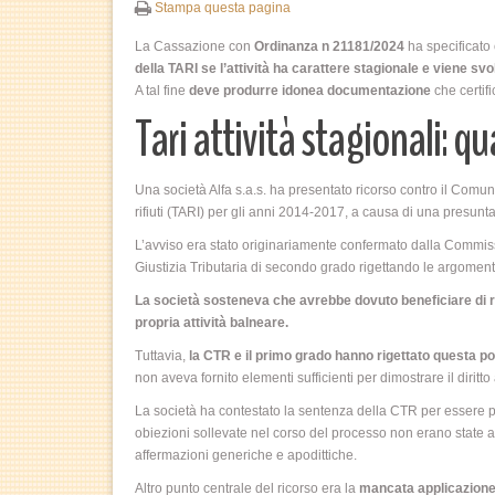
Stampa questa pagina
La Cassazione con
Ordinanza n 21181/2024
ha specificato 
della TARI se l’attività ha carattere stagionale e viene svo
A tal fine
deve produrre idonea documentazione
che certifi
Tari attività stagionali: q
Una società Alfa s.a.s. ha presentato ricorso contro il Com
rifiuti (TARI) per gli anni 2014-2017, a causa di una presun
L’avviso era stato originariamente confermato dalla Commis
Giustizia Tributaria di secondo grado rigettando le argoment
La società sosteneva che avrebbe dovuto beneficiare di rid
propria attività balneare.
Tuttavia,
la CTR e il primo grado hanno rigettato questa po
non aveva fornito elementi sufficienti per dimostrare il diritto a
La società ha contestato la sentenza della CTR per essere 
obiezioni sollevate nel corso del processo non erano state 
affermazioni generiche e apodittiche.
Altro punto centrale del ricorso era la
mancata applicazione 