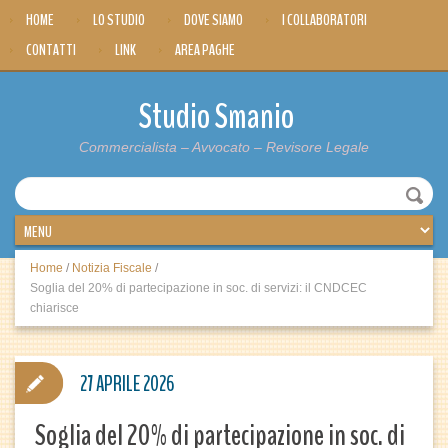
HOME
LO STUDIO
DOVE SIAMO
I COLLABORATORI
CONTATTI
LINK
AREA PAGHE
Studio Smanio
Commercialista – Avvocato – Revisore Legale
Home
/
Notizia Fiscale
/
Soglia del 20% di partecipazione in soc. di servizi: il CNDCEC
chiarisce
27 APRILE 2026
Soglia del 20% di partecipazione in soc. di