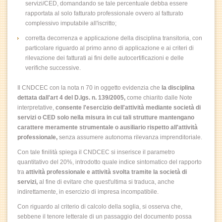
servizi/CED, domandando se tale percentuale debba essere
rapportata al solo fatturato professionale ovvero al fatturato
complessivo imputabile all'iscritto;
corretta decorrenza e applicazione della disciplina transitoria, con
particolare riguardo al primo anno di applicazione e ai criteri di
rilevazione dei fatturati ai fini delle autocertificazioni e delle
verifiche successive.
Il CNDCEC con la nota n 70 in oggetto evidenzia che
la disciplina
dettata dall'art 4
del D.lgs. n. 139/2005,
come chiarito dalle Note
interpretative,
consente l'esercizio dell'attività mediante società di
servizi o CED solo nella misura in cui tali strutture mantengano
carattere meramente strumentale o ausiliario rispetto all'attività
professionale,
senza assumere autonoma rilevanza imprenditoriale.
Con tale finilità spiega il CNDCEC si inserisce il parametro
quantitativo del 20%, introdotto quale indice sintomatico del rapporto
tra
attività professionale e attività svolta tramite la società di
servizi,
al fine di evitare che quest'ultima si traduca, anche
indirettamente, in esercizio di impresa incompatibile.
Con riguardo al criterio di calcolo della soglia, si osserva che,
sebbene il tenore letterale di un passaggio del documento possa