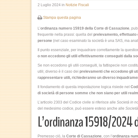
2 Luglio 2024
in
Notizie Fiscali
Stampa questa pagina
L’
ordinanza numero 15919 della Corte di Cassazione
, pub
frequente nella prassi: quella del
prelevamento, effettuato d
persone
(nel caso esaminato la società è una SAS, ma ana
Il punto essenziale, per inquadrare correttamente la questione
o non eccedono gli utili effettivamente conseguiti dalla so
Se non eccedono gli utili conseguiti, la fattispecie non cost
utili; diverso è il caso dei
prelevamenti che eccedono gli util
rappresentare utili, richiederanno un diverso inquadramen
Il fondamento di questa impostazione logica risiede nel
Codi
di società di persone somme che non siano per utili realm
L’articolo 2303 del Codice civile si riferisce alle
Società in n
del medesimo codice, può essere esteso anche alle
Società
L’ordinanza 15918/2024 de
Premesso ciò, la
Corte di Cassazione
, con l’
ordinanza nu