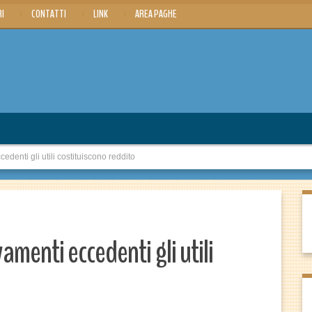
RI
CONTATTI
LINK
AREA PAGHE
edenti gli utili costituiscono reddito
vamenti eccedenti gli utili