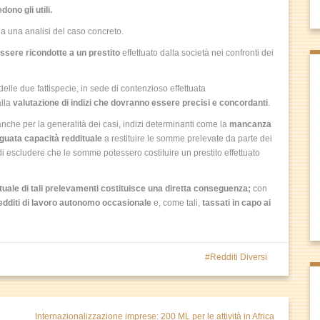
no gli utili.
a una analisi del caso concreto.
sere ricondotte a un prestito
effettuato dalla società nei confronti dei
elle due fattispecie, in sede di contenzioso effettuata
alla
valutazione di indizi che dovranno essere precisi e concordanti
.
che per la generalità dei casi, indizi determinanti come la
mancanza
uata capacità reddituale
a restituire le somme prelevate da parte dei
 di escludere che le somme potessero costituire un prestito effettuato
ale di tali prelevamenti costituisce una diretta conseguenza;
con
edditi di lavoro autonomo occasionale
e, come tali,
tassati in capo ai
Redditi Diversi
Internazionalizzazione imprese: 200 ML per le attività in Africa