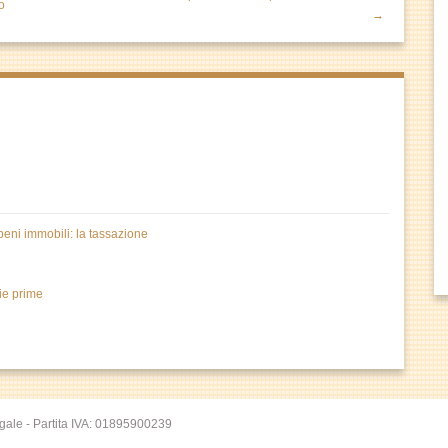
o
→
 beni immobili: la tassazione
rie prime
gale - Partita IVA: 01895900239