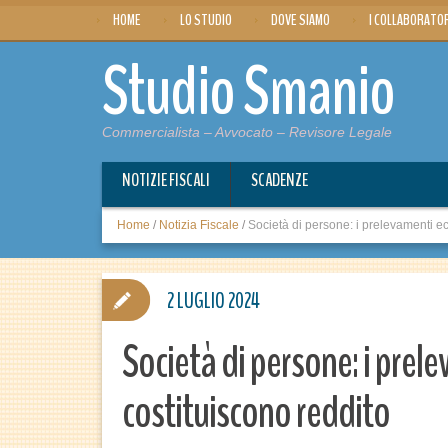
HOME
LO STUDIO
DOVE SIAMO
I COLLABORATO
Studio Smanio
Commercialista – Avvocato – Revisore Legale
NOTIZIE FISCALI
SCADENZE
Home
/
Notizia Fiscale
/
Società di persone: i prelevamenti ecc
2 LUGLIO 2024
Società di persone: i prele
costituiscono reddito