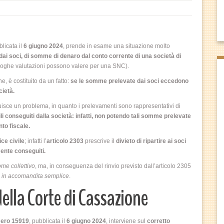
blicata il
6 giugno 2024
, prende in esame una situazione molto
ai soci, di somme di denaro dal conto corrente di una società di
loghe valutazioni possono valere per una SNC).
, è costituito da un fatto:
se le somme prelevate dai soci eccedono
cietà.
ituisce un problema, in quanto i prelevamenti sono rappresentativi di
i conseguiti dalla società: infatti, non potendo tali somme prelevate
to fiscale.
ce civile
; infatti l’
articolo 2303
prescrive il
divieto di ripartire ai soci
ente conseguiti.
ome collettivo
, ma, in conseguenza del rinvio previsto dall’articolo 2305
 in accomandita semplice
.
lla Corte di Cassazione
mero 15919
, pubblicata il
6 giugno 2024
, interviene sul
corretto