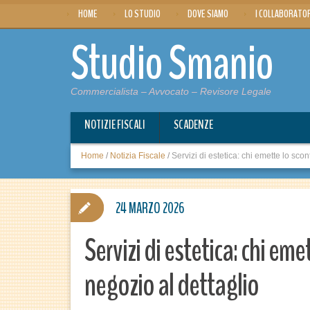
HOME
LO STUDIO
DOVE SIAMO
I COLLABORATO
Studio Smanio
Commercialista – Avvocato – Revisore Legale
NOTIZIE FISCALI
SCADENZE
Home
/
Notizia Fiscale
/
Servizi di estetica: chi emette lo scont
24 MARZO 2026
Servizi di estetica: chi eme
negozio al dettaglio