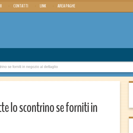
RI
CONTATTI
LINK
AREA PAGHE
rino se forniti in negozio al dettaglio
tte lo scontrino se forniti in