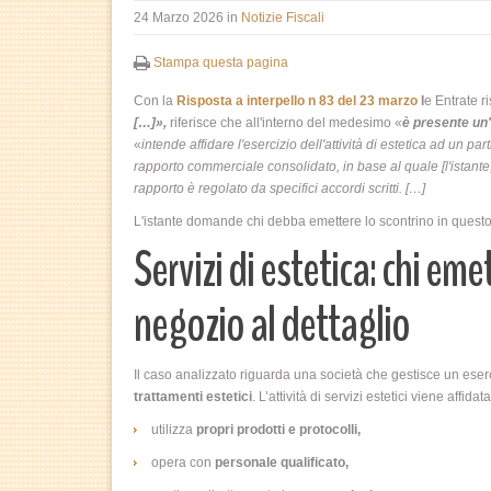
24 Marzo 2026
in
Notizie Fiscali
Stampa questa pagina
Con la
Risposta a interpello n 83 del 23 marzo
l
e Entrate 
[…]»,
riferisce che all'interno del medesimo «
è presente un'
«
intende affidare l'esercizio dell'attività di estetica ad un p
rapporto commerciale consolidato, in base al quale [l'istante,
rapporto è regolato da specifici accordi scritti. […]
L'istante domande chi debba emettere lo scontrino in questo c
Servizi di estetica: chi eme
negozio al dettaglio
Il caso analizzato riguarda una società che gestisce un eser
trattamenti estetici
. L’attività di servizi estetici viene affida
utilizza
propri prodotti e protocolli,
opera con
personale qualificato,