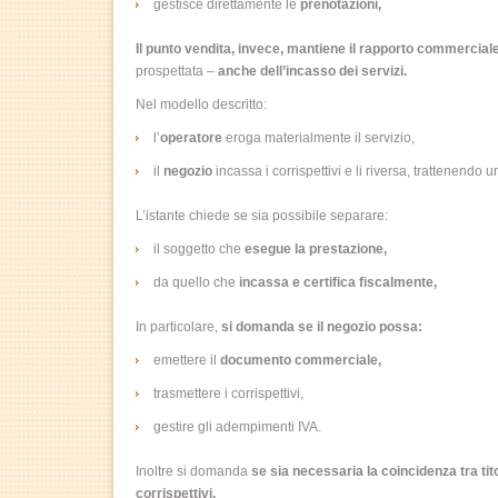
gestisce direttamente le
prenotazioni,
Il punto vendita, invece, mantiene il rapporto commercial
prospettata –
anche dell’incasso dei servizi.
Nel modello descritto:
l’
operatore
eroga materialmente il servizio,
il
negozio
incassa i corrispettivi e li riversa, trattenend
L’istante chiede se sia possibile separare:
il soggetto che
esegue la prestazione,
da quello che
incassa e certifica fiscalmente,
In particolare,
si domanda se il negozio possa:
emettere il
documento commerciale,
trasmettere i corrispettivi,
gestire gli adempimenti IVA.
Inoltre si domanda
se sia necessaria la coincidenza tra titol
corrispettivi.