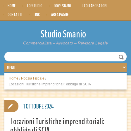
HOME
LO STUDIO
DOVE SIAMO
I COLLABORATORI
CONTATTI
LINK
AREA PAGHE
Studio Smanio
Commercialista – Avvocato – Revisore Legale
Home
/
Notizia Fiscale
/
Locazioni Turistiche imprenditoriali: obbligo di SCIA
1 OTTOBRE 2024
Locazioni Turistiche imprenditoriali:
obbligo di SCIA