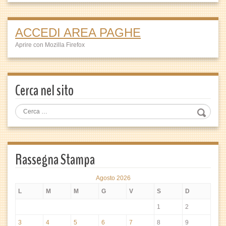
ACCEDI AREA PAGHE
Aprire con Mozilla Firefox
Cerca nel sito
Rassegna Stampa
Agosto 2026
L
M
M
G
V
S
D
1
2
3
4
5
6
7
8
9