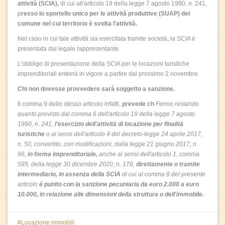
attività (SCIA),
di cui all'articolo 19 della legge 7 agosto 1990, n. 241,
p
resso lo sportello unico per le attività produttive (SUAP) del
comune nel cui territorio è svolta l'attività.
Nel caso in cui tale attività sia esercitata tramite società, la SCIA è
presentata dal legale rappresentante.
L’obbligo di presentazione della SCIA per le locazioni turistiche
imprenditoriali entrerà in vigore a partire dal prossimo 2 novembre.
Chi non dovesse provvedere sarà soggetto a sanzione.
Il comma 9 dello stesso articolo infatti,
prevede ch
Fermo restando
quanto previsto dal comma 6 dell'articolo 19 della legge 7 agosto
1990, n. 241,
l'esercizio dell'attività di locazione per finalità
turistiche
o ai sensi dell'articolo 4 del decreto-legge 24 aprile 2017,
n. 50, convertito, con modificazioni, dalla legge 21 giugno 2017, n.
96,
in forma imprenditoriale,
anche ai sensi dell'articolo 1, comma
595, della legge 30 dicembre 2020, n. 178,
direttamente o tramite
intermediario, in assenza della SCIA
di cui al comma 8 del presente
articolo
è punito con la sanzione pecuniaria da euro 2.000 a euro
10.000, in relazione alle dimensioni della struttura o dell'immobile.
Locazione immobili