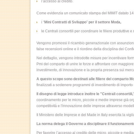
l’accesso al credito.
Come evidenzia un comunicato stampa del MIMIT datato 14
i “
Mini Contratti di Sviluppo
”
per il settore Moda,
le Centrali consortili per coordinare le filiere produttive e 
Vengono promossi il ricambio generazionale con assunzioni 
false recensioni online e il riordino della disciplina dei Confi
Nel dettaglio, vengono introdotte misure per incentivare for
Pmi del comparto di unire le forze e affrontare con maggiore 
investimento, di innovazione e la propria presenza sui merca
A questo scopo sono destinati alle filiere del comparto Mo
finalizzati a sostenere programmi di investimento di importo n
Il disegno di legge introduce inoltre le "Centrali consortili,
coordinamento per le micro, piccole e medie imprese già organ
competitività e l'innovazione delle imprese attraverso modelli
Il Ministero delle Imprese e del Made in Italy esercita la vigil
La norma delega il Governo a disciplinare il funzionamento 
Per favorire l’accesso al credito delle micro, piccole e medi