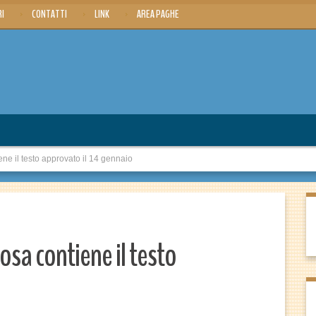
RI
CONTATTI
LINK
AREA PAGHE
ne il testo approvato il 14 gennaio
osa contiene il testo