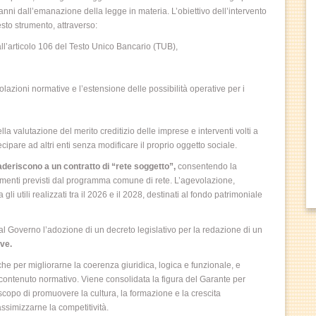
t’anni dall’emanazione della legge in materia. L’obiettivo dell’intervento
esto strumento, attraverso:
ll’articolo 106 del Testo Unico Bancario (TUB),
lazioni normative e l’estensione delle possibilità operative per i
ella valutazione del merito creditizio delle imprese e interventi volti a
cipare ad altri enti senza modificare il proprio oggetto sociale.
 aderiscono a un contratto di “rete soggetto”,
consentendo la
timenti previsti dal programma comune di rete. L’agevolazione,
a gli utili realizzati tra il 2026 e il 2028, destinati al fondo patrimoniale
al Governo l’adozione di un decreto legislativo per la redazione di un
ive.
he per migliorarne la coerenza giuridica, logica e funzionale, e
contenuto normativo. Viene consolidata la figura del Garante per
scopo di promuovere la cultura, la formazione e la crescita
ssimizzarne la competitività.