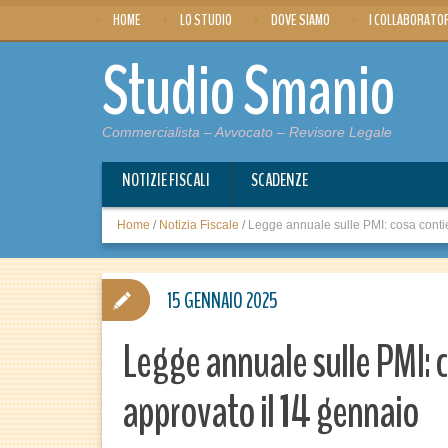
HOME
LO STUDIO
DOVE SIAMO
I COLLABORATO
Studio Smanio
Commercialista – Avvocato – Revisore Legale
NOTIZIE FISCALI
SCADENZE
Home
/
Notizia Fiscale
/
Legge annuale sulle PMI: cosa contie
15 GENNAIO 2025
Legge annuale sulle PMI: c
approvato il 14 gennaio