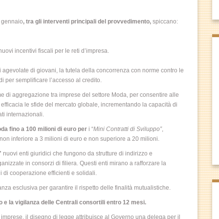
 gennaio
, tra gli interventi principali del provvedimento,
spiccano:
nuovi incentivi fiscali per le reti d’impresa.
agevolate di giovani, la tutela della concorrenza con norme contro le
di per semplificare l’accesso al credito.
me di aggregazione tra imprese del settore Moda, per consentire alle
efficacia le sfide del mercato globale, incrementando la capacità di
ti internazionali.
da fino a 100 milioni di euro per
i “
Mini Contratti di Sviluppo”
,
on inferiore a 3 milioni di euro e non superiore a 20 milioni.
"
nuovi enti giuridici che fungono da strutture di indirizzo e
izzate in consorzi di filiera. Questi enti mirano a rafforzare la
 di cooperazione efficienti e solidali.
anza esclusiva per garantire il rispetto delle finalità mutualistiche.
e la vigilanza delle Centrali consortili entro 12 mesi.
a imprese, il disegno di legge attribuisce al Governo una delega per il