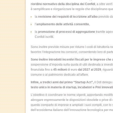
riordino normativo della disciplina dei Confidi
, a oltre ven
è semplificare e riorganizzare le regole che disciplinano qu
la
revisione dei requisiti di iscrizione all’albo
previsto da
l’
ampliamento delle attività consentite
,
la
promozione di processi di aggregazione
tramite agevo
Confidi iscritti.
Sono inoltre previste misure per ridurre i costi di istruttoria n
favorire l’integrazione tra consorzi, consentendo loro di parte
Sono inoltre introdotti incentivi fiscali per le imprese che
sospensione d’imposta sulla quota di utili destinata a inves
finanziata fino a
45 milioni
di euro
dal 2027 al 2029
, riguard
comune o al patrimonio dedicato all'affare.
Infine, a tredici anni dal primo “Startup Act”,
il Ddl delega 
testo unico in materia di startup, incubatori e Pmi innovat
L’obiettivo è coordinare le norme vigenti, apportando modific
abrogare espressamente le disposizioni obsolete o prive di 
questo comparto di imprese e ampliati i suoi compiti, con lo 
dell’ecosistema italiano dell’innovazione tecnologica per ma