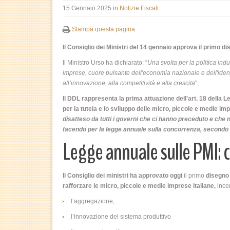
15 Gennaio 2025
in
Notizie Fiscali
Stampa questa pagina
Il Consiglio dei Ministri del 14 gennaio approva il primo di
Il Ministro Urso ha dichiarato: “
Una svolta per la politica ind
imprese, cuore pulsante dell'economia nazionale e dell'ident
all’innovazione, alla competitività e alla crescita
",
Il DDL rappresenta la prima attuazione dell'art. 18 della 
per la tutela e lo sviluppo delle micro, piccole e medie i
disatteso da tutti i governi che ci hanno preceduto e ch
facendo per la legge annuale sulla concorrenza, secondo 
Legge annuale sulle PMI: 
Il Consiglio dei ministri ha approvato oggi
il primo
disegno 
rafforzare le micro, piccole e medie imprese italiane,
ince
l’aggregazione,
l’innovazione del sistema produttivo