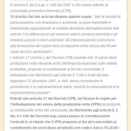
6
comma 9, del D.Lgs. n. 446 del 1997 e che hanno aderito al
concordato preventivo biennale (CPB)
Si ricorda che tale articolo
dispone quanto segue:
"per le società di
partecipazione non finanziaria e assimilati, la base imponibile è
determinata aggiungendo al risultato derivante dall'applicazione dell
articolo 5
la differenza tra gli interessi attivi e proventi assimilati e gli
interessi passivi e oneri assimilati. Gli interessi passivi concorrono
alla formazione del valore della produzione nella misura del 96 per
cento del loro ammontare".
L'articolo 17 comma 1 del Decreto CPB prevede che
"il valore della
produzione netta rilevante ai fini dell'imposta regionale sulle attività
produttive, proposto al contribuente ai fini del concordato, è
individuato con riferimento agli articolo 5, 5 bis e 8
del decreto
legislativo 15 dicembre 1997, n. 446, senza considerare le
plusvalenze e le sopravvenienze attive, nonché le minusvalenze e le
sopravvenienze passive".
Poiché tale articolo 17
del Decreto CPB, nel fissare le regole per
l'individuazione del valore della produzione netta (VPN)
da proporre
al contribuente ai fini del concordato,
fa riferimento agli articoli 5, 5
bis, 8 e 100 del Decreto Irap, senza tenere in considerazione
l'articolo 6
,
si ritiene che il VPN proposto ai fini del concordato ai
contribuenti che esercitano un'attività con codice Ateco 70.10.00 –