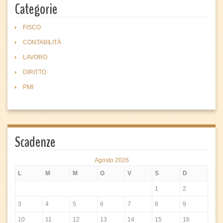
Categorie
FISCO
CONTABILITÀ
LAVORO
DIRITTO
PMI
Scadenze
Agosto 2026
L
M
M
G
V
S
D
1
2
3
4
5
6
7
8
9
10
11
12
13
14
15
16