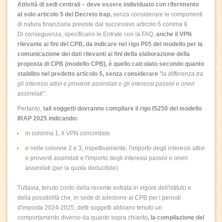
Attività di sedi centrali – deve essere individuato con riferimento
al solo articolo 5
del Decreto Irap,
senza considerare le componenti
di natura finanziaria previste dal successivo articolo 6 comma 9.
Di conseguenza, specificano le Entrate con la FAQ,
anche il VPN
rilevante ai fini del CPB, da indicare nel rigo P05 del modello per la
comunicazione dei dati rilevanti ai fini della elaborazione della
proposta di CPB (modello CPB), è quello calcolato secondo quanto
stabilito nel predetto articolo 5
, senza considerare
"la differenza tra
gli interessi attivi e proventi assimilati e gli interessi passivi e oneri
assimilati".
Pertanto,
tali soggetti dovranno compilare il rigo IS250 del modello
IRAP 2025 indicando:
in colonna 1, il VPN concordato
e nelle colonne 2 e 3, rispettivamente, l'importo degli interessi attivi
e proventi assimilati e l'importo degli interessi passivi e oneri
assimilati (per la quota deducibile).
Tuttavia, tenuto conto della recente entrata in vigore dell'istituto e
della possibilità che, in sede di adesione al CPB per i periodi
d'imposta 2024-2025, detti soggetti abbiano tenuto un
comportamento diverso da quanto sopra chiarito
, la compilazione del