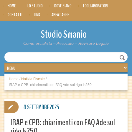
HOME
LO STUDIO
DOVE SIAMO
I COLLABORATORI
CONTATTI
LINK
AREA PAGHE
Studio Smanio
Commercialista – Avvocato – Revisore Legale
Home
/
Notizia Fiscale
/
IRAP e CPB: chiarimenti con FAQ Ade sul rigo Is250
4 SETTEMBRE 2025
IRAP e CPB: chiarimenti con FAQ Ade sul
rigo Is250