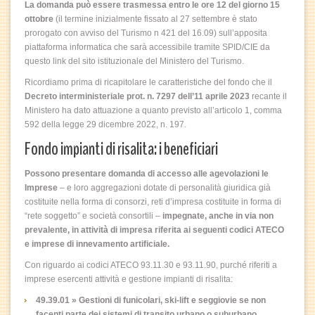
La domanda può essere trasmessa entro le ore 12 del giorno 15
ottobre
(il termine inizialmente fissato al 27 settembre è stato
prorogato con avviso del Turismo n 421 del 16.09) sull’apposita
piattaforma informatica che sarà accessibile tramite SPID/CIE da
questo link del sito istituzionale del Ministero del Turismo.
Ricordiamo prima di ricapitolare le caratteristiche del fondo che il
Decreto interministeriale prot. n. 7297 dell’11 aprile 2023
recante il
Ministero ha dato attuazione a quanto previsto all’articolo 1, comma
592 della legge 29 dicembre 2022, n. 197.
Fondo impianti di risalita: i beneficiari
Possono presentare domanda di accesso alle agevolazioni le
Imprese
– e loro aggregazioni dotate di personalità giuridica già
costituite nella forma di consorzi, reti d’impresa costituite in forma di
“rete soggetto” e società consortili –
impegnate, anche in via non
prevalente, in attività di impresa riferita ai seguenti codici ATECO
e imprese di innevamento artificiale.
Con riguardo ai codici ATECO 93.11.30 e 93.11.90, purché riferiti a
imprese esercenti attività e gestione impianti di risalita:
49.39.01 » Gestioni di funicolari, ski-lift e seggiovie se non
facenti parte dei sistemi di transito urbano o suburbano