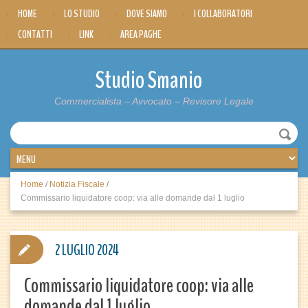
HOME
LO STUDIO
DOVE SIAMO
I COLLABORATORI
CONTATTI
LINK
AREA PAGHE
Studio Smanio
Commercialista – Avvocato – Revisore Legale
Home
/
Notizia Fiscale
/
Commissario liquidatore coop: via alle domande dal 1 luglio
2 LUGLIO 2024
Commissario liquidatore coop: via alle
domande dal 1 luglio