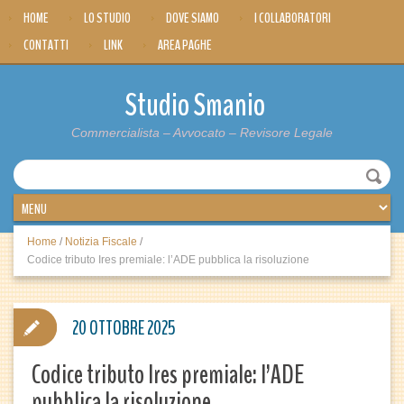
HOME
LO STUDIO
DOVE SIAMO
I COLLABORATORI
CONTATTI
LINK
AREA PAGHE
Studio Smanio
Commercialista – Avvocato – Revisore Legale
Home
/
Notizia Fiscale
/
Codice tributo Ires premiale: l’ADE pubblica la risoluzione
20 OTTOBRE 2025
Codice tributo Ires premiale: l’ADE
pubblica la risoluzione