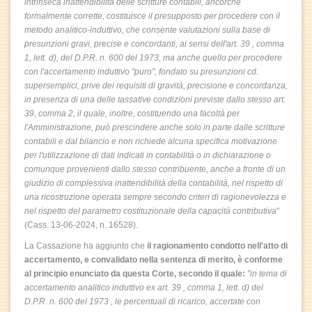
intrinseca inattendibilità delle scritture contabili, ancorché
formalmente corrette, costituisce il presupposto per procedere con il
metodo analitico-induttivo, che consente valutazioni sulla base di
presunzioni gravi, precise e concordanti, ai sensi dell'art. 39
, comma
1, lett. d), del D.P.R. n. 600 del 1973
, ma anche quello per procedere
con l'accertamento induttivo "puro", fondato su presunzioni cd.
supersemplici, prive dei requisiti di gravità, precisione e concordanza,
in presenza di una delle tassative condizioni previste dallo stesso art.
39, comma 2, il quale, inoltre, costituendo una facoltà per
l'Amministrazione, può prescindere anche solo in parte dalle scritture
contabili e dal bilancio e non richiede alcuna specifica motivazione
per l'utilizzazione di dati indicati in contabilità o in dichiarazione o
comunque provenienti dallo stesso contribuente, anche a fronte di un
giudizio di complessiva inattendibilità della contabilità, nel rispetto di
una ricostruzione operata sempre secondo criteri di ragionevolezza e
nel rispetto del parametro costituzionale della capacità contributiva
"
(Cass. 13-06-2024, n. 16528).
La Cassazione ha aggiunto che
il ragionamento condotto nell'atto di
accertamento, e convalidato nella sentenza di merito, è conforme
al principio enunciato da questa Corte, secondo il quale:
"in tema di
accertamento analitico induttivo ex art. 39 , comma 1, lett. d) del
D.P.R. n. 600 del 1973 , le percentuali di ricarico, accertate con