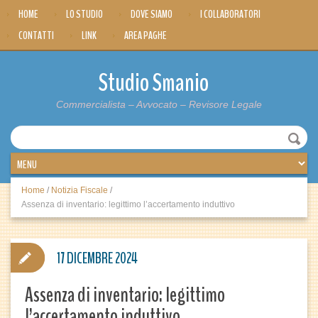
HOME
LO STUDIO
DOVE SIAMO
I COLLABORATORI
CONTATTI
LINK
AREA PAGHE
Studio Smanio
Commercialista – Avvocato – Revisore Legale
Home
/
Notizia Fiscale
/
Assenza di inventario: legittimo l’accertamento induttivo
17 DICEMBRE 2024
Assenza di inventario: legittimo
l’accertamento induttivo