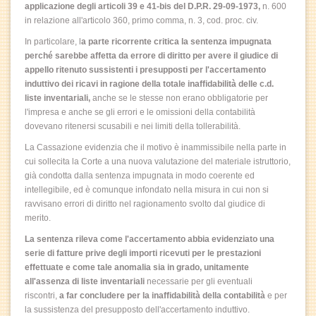
applicazione degli articoli 39 e 41-bis del D.P.R. 29-09-1973,
n. 600
in relazione all'articolo 360, primo comma, n. 3, cod. proc. civ.
In particolare, l
a parte ricorrente critica la sentenza impugnata
perché sarebbe affetta da errore di diritto per avere il giudice di
appello ritenuto sussistenti i presupposti per l'accertamento
induttivo dei ricavi in ragione della totale inaffidabilità delle c.d.
liste inventariali,
anche se le stesse non erano obbligatorie per
l'impresa e anche se gli errori e le omissioni della contabilità
dovevano ritenersi scusabili e nei limiti della tollerabilità.
La Cassazione evidenzia che il motivo è inammissibile nella parte in
cui sollecita la Corte a una nuova valutazione del materiale istruttorio,
già condotta dalla sentenza impugnata in modo coerente ed
intellegibile, ed è comunque infondato nella misura in cui non si
ravvisano errori di diritto nel ragionamento svolto dal giudice di
merito.
La sentenza rileva come l'accertamento abbia evidenziato una
serie di fatture prive degli importi ricevuti per le prestazioni
effettuate e come tale anomalia sia in grado, unitamente
all'assenza di liste inventariali
necessarie per gli eventuali
riscontri,
a far concludere per la inaffidabilità della contabilità
e per
la sussistenza del presupposto dell'accertamento induttivo.