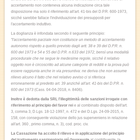
accertamento non conteneva alcuna indicazione circa tale
disposizione ma solo il riferimento all'art. 41-bis del D.P.R. 600-1973,
sicché sarebbe fallace l'individuazione dei presupposti per
l'accertamento induttivo.
La doglianza è infondata secondo il seguente principio:
"l'accertamento parziale non costituisce un metodo di accertamento
autonomo rispetto a quello previsto dagli artt. 38 e 39 del D.P.R. n.
600 del 1973 e 54 e 55 del D.P.R. n.633 del 1972, bensì una modalità
procedurale che ne segue le medesime regole, sicché il relativo
oggetto non è circoscritto ad alcune categorie di redditi e la prova può
essere raggiunta anche in via presuntiva: ne deriva che non assume
rilievo alcuno il fatto che nel relativo avviso ci si riferisca
erroneamente al predetto art. 39 anziché all'art. 41-bis del D.P.R. n.
600 del 1973
(Cass. 04-04-2018, n. 8406).
Inoltre è dedotta dalla SRL l'illegittimità delle sanzioni irrogate con
riferimento al principio del favor rei
e al combinato disposto dell'art.
3, comma 3, D.Lgs. 18-12-1997, n. 472 e del D.Lgs. 24-09-2015, n.
158, con conseguente violazione dello jus superveniens in relazione
all'art. 360 , primo comma, n. 3), cod. proc. civ.
La Cassazione ha accolto il rilievo e in applicazione del principio
del trattamento sanzionatorio più favorevole
al contribuente, la