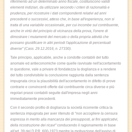
riferimento ad un determinato anno fiscale, costituiscono validi
elementi indiziari, da utilizzare secondo i criteri di razionalità e
prudenza, per ricostruire i dati corrispondenti relativi ad anni
precedenti o successivi, atteso che, in base all'esperienza, non si
tratta di una variabile occasionale, per cui incombe sul contribuente,
anche in virtù del principio di vicinanza della prova, l'onere di
dimostrare i mutamenti del mercato o della propria attività che
possano giustificare in altri periodi l'applicazione di percentuali
diverse" (Cass. 29.12.2016, n. 27330
).
Tale principio, applicabile, anche a condotte contabili del tutto
anomale ed antieconomiche come quelle ravvisate nell'accertamento
in questione, vale a privare di fondatezza la doglianza e a rendere
del tutto condivisibile la conclusione raggiunta dalla sentenza
impugnata circa la plausibilità dell'accertamento in difetto di prove
contrarie e convincenti offerte dal contribuente circa diverse e più
regolari prassi contabili seguite dall'impresa negli anni
immediatamente precedenti.
Con il secondo profilo di doglianza la società ricorrente critica la
sentenza impugnata per aver ritenuto di "
non accogliere la censura
espressa in merito alla mancanza dei presupposti, ai fini applicativi,
della ricostruzione dei ricavi"
conducendo il ragionamento in base
all'art. 39 del D.P.R. 600-1973 mentre la motivazione dell'avviso di