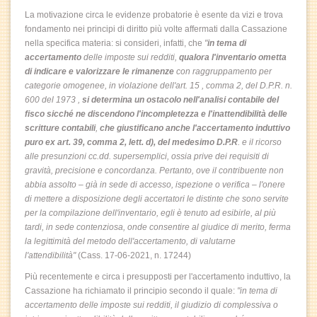
La motivazione circa le evidenze probatorie è esente da vizi e trova
fondamento nei principi di diritto più volte affermati dalla Cassazione
nella specifica materia: si consideri, infatti, che
"
in tema di
accertamento
delle imposte sui redditi,
qualora l'inventario ometta
di indicare e valorizzare le rimanenze
con raggruppamento per
categorie omogenee, in violazione dell'art. 15
, comma 2, del D.P.R. n.
600 del 1973
,
si determina un ostacolo nell'analisi contabile del
fisco sicché ne discendono l'incompletezza e l'inattendibilità delle
scritture contabili
,
che giustificano anche l'accertamento induttivo
puro ex art. 39, comma 2, lett. d), del medesimo D.P.R
. e il ricorso
alle presunzioni cc.dd. supersemplici, ossia prive dei requisiti di
gravità, precisione e concordanza. Pertanto, ove il contribuente non
abbia assolto – già in sede di accesso, ispezione o verifica – l'onere
di mettere a disposizione degli accertatori le distinte che sono servite
per la compilazione dell'inventario, egli è tenuto ad esibirle, al più
tardi, in sede contenziosa, onde consentire al giudice di merito, ferma
la legittimità del metodo dell'accertamento, di valutarne
l'attendibilità"
(Cass. 17-06-2021, n. 17244)
Più recentemente e circa i presupposti per l'accertamento induttivo, la
Cassazione ha richiamato il principio secondo il quale:
"in tema di
accertamento delle imposte sui redditi, il giudizio di complessiva o