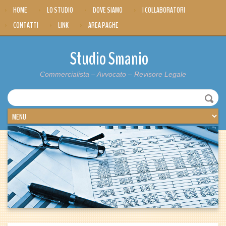
HOME
LO STUDIO
DOVE SIAMO
I COLLABORATORI
CONTATTI
LINK
AREA PAGHE
Studio Smanio
Commercialista – Avvocato – Revisore Legale