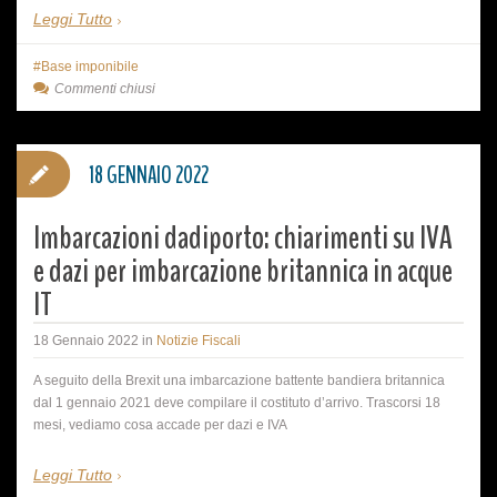
Leggi Tutto
Base imponibile
Commenti chiusi
18 GENNAIO 2022
Imbarcazioni dadiporto: chiarimenti su IVA
e dazi per imbarcazione britannica in acque
IT
18 Gennaio 2022
in
Notizie Fiscali
A seguito della Brexit una imbarcazione battente bandiera britannica
dal 1 gennaio 2021 deve compilare il costituto d’arrivo. Trascorsi 18
mesi, vediamo cosa accade per dazi e IVA
Leggi Tutto