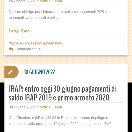
25 Ottobre 2022
in
Notizie Fiscali
Nessun obbligo per i tabaccai di accettare i pagamenti POS su
monopoli, valori postali e bollati
Leggi Tutto
Bollo e concessioni governative
Commenti chiusi
30 GIUGNO 2022
IRAP: entro oggi 30 giugno pagamenti di
saldo IRAP 2019 e primo acconto 2020
30 Giugno 2022
in
Notizie Fiscali
Con Circolare n 8/E del 29.03 le Entrate forniscono riepilogo e
chiarimenti sulla proroga al 30 giugno 2022 dei pagamenti IRAP