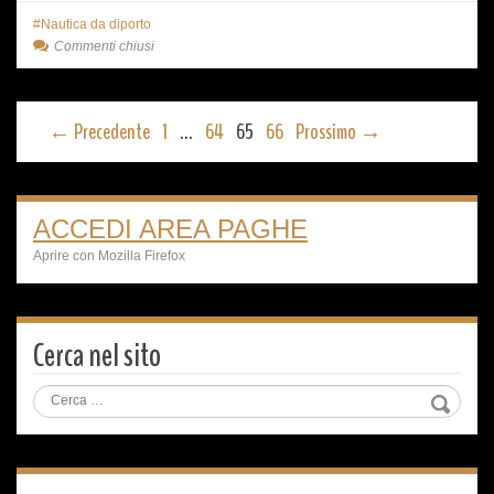
Nautica da diporto
Commenti chiusi
← Precedente
1
…
64
65
66
Prossimo →
ACCEDI AREA PAGHE
Aprire con Mozilla Firefox
Cerca nel sito