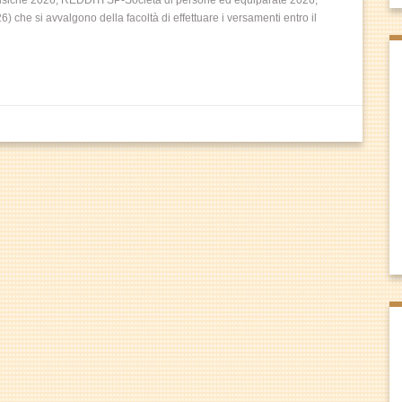
Fisiche 2026, REDDITI SP-Società di persone ed equiparate 2026,
 che si avvalgono della facoltà di effettuare i versamenti entro il