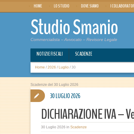
HOME
LO STUDIO
DOVE SIAMO
I COLLABORATO
Studio Smanio
Commercialista – Avvocato – Revisore Legale
NOTIZIE FISCALI
SCADENZE
Home
/
2026
/
Luglio
/
30
Scadenze del 30 Luglio 2026
30 LUGLIO 2026
DICHIARAZIONE IVA – Ve
30 Luglio 2026
in
Scadenze