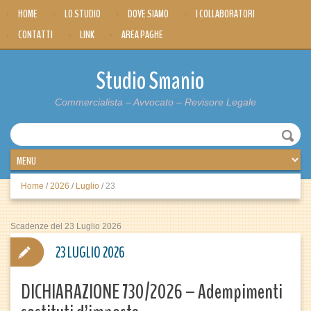
HOME
LO STUDIO
DOVE SIAMO
I COLLABORATORI
CONTATTI
LINK
AREA PAGHE
Studio Smanio
Commercialista – Avvocato – Revisore Legale
Home
/
2026
/
Luglio
/
23
Scadenze del 23 Luglio 2026
23 LUGLIO 2026
DICHIARAZIONE 730/2026 – Adempimenti