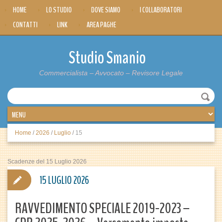
HOME
LO STUDIO
DOVE SIAMO
I COLLABORATORI
CONTATTI
LINK
AREA PAGHE
Studio Smanio
Commercialista – Avvocato – Revisore Legale
Home
/
2026
/
Luglio
/
15
Scadenze del 15 Luglio 2026
15 LUGLIO 2026
RAVVEDIMENTO SPECIALE 2019-2023 –