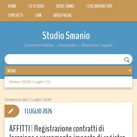
HOME
LO STUDIO
DOVE SIAMO
I COLLABORATORI
CONTATTI
LINK
AREA PAGHE
Studio Smanio
Commercialista – Avvocato – Revisore Legale
Home
/
2026
/
Luglio
/
01
Scadenza del 1 Luglio 2026
1 LUGLIO 2026
AFFITTI | Registrazione contratti di