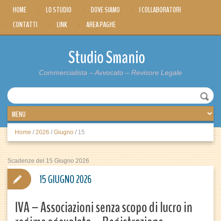
HOME
LO STUDIO
DOVE SIAMO
I COLLABORATORI
CONTATTI
LINK
AREA PAGHE
Studio Smanio
Commercialista – Avvocato – Revisore Legale
Home
/
2026
/
Giugno
/
15
Scadenze del 15 Giugno 2026
15 GIUGNO 2026
IVA – Associazioni senza scopo di lucro in