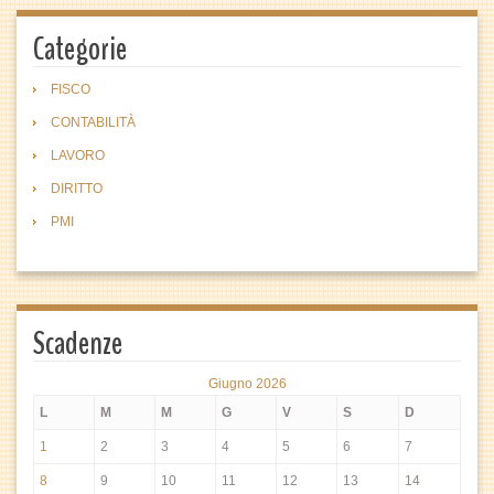
Categorie
FISCO
CONTABILITÀ
LAVORO
DIRITTO
PMI
Scadenze
Giugno 2026
L
M
M
G
V
S
D
1
2
3
4
5
6
7
8
9
10
11
12
13
14