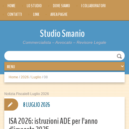
HOME
LO STUDIO
DOVE SIAMO
I COLLABORATORI
CONTATTI
LINK
AREA PAGHE
Studio Smanio
Commercialista – Avvocato – Revisore Legale
Home
/
2026
/
Luglio
/
08
Notizia Fiscale8 Luglio 2026
8 LUGLIO 2026
ISA 2026: istruzioni ADE per l’anno