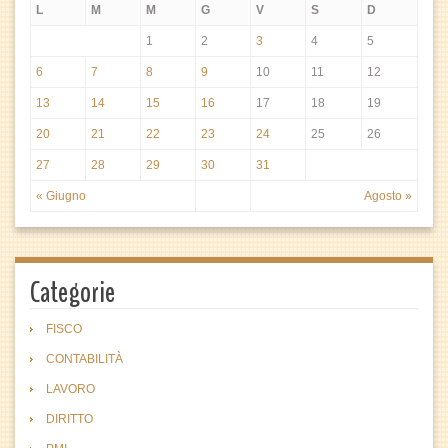
L
M
M
G
V
S
D
1
2
3
4
5
6
7
8
9
10
11
12
13
14
15
16
17
18
19
20
21
22
23
24
25
26
27
28
29
30
31
« Giugno
Agosto »
Categorie
FISCO
CONTABILITÀ
LAVORO
DIRITTO