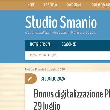
HOME
LO STUDIO
DOVE SIAMO
I COLLABORATO
Studio Smanio
Commercialista – Avvocato – Revisore Legale
NOTIZIE FISCALI
SCADENZE
Home
/
2026
/
Luglio
Notizia Fiscale31 Luglio 2026
31 LUGLIO 2026
Bonus digitalizzazione PMI
29 luglio