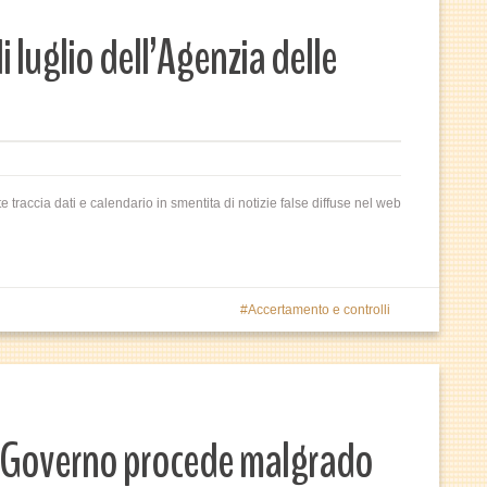
di luglio dell’Agenzia delle
e traccia dati e calendario in smentita di notizie false diffuse nel web
Accertamento e controlli
 il Governo procede malgrado