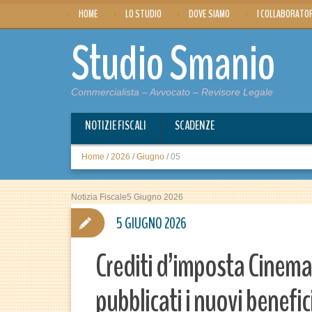
HOME
LO STUDIO
DOVE SIAMO
I COLLABORATO
Studio Smanio
Commercialista – Avvocato – Revisore Legale
NOTIZIE FISCALI
SCADENZE
Home
/
2026
/
Giugno
/
05
Notizia Fiscale5 Giugno 2026
5 GIUGNO 2026
Crediti d’imposta Cinema
pubblicati i nuovi benefic