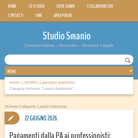
HOME
LO STUDIO
DOVE SIAMO
I COLLABORATORI
CONTATTI
LINK
AREA PAGHE
Studio Smanio
Commercialista – Avvocato – Revisore Legale
Home
/
LAVORO
/
Lavoratori autonomi
/
Category Archives: "Lavoro Autonomo"
Archivio Categorie:
Lavoro Autonomo
22 GIUGNO 2026
Pagamenti dalla PA ai professionisti: