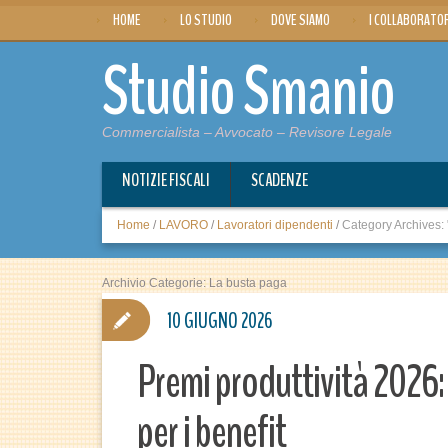
HOME
LO STUDIO
DOVE SIAMO
I COLLABORATO
Studio Smanio
Commercialista – Avvocato – Revisore Legale
NOTIZIE FISCALI
SCADENZE
Home
/
LAVORO
/
Lavoratori dipendenti
/
Category Archives:
Archivio Categorie:
La busta paga
10 GIUGNO 2026
Premi produttività 2026: 
per i benefit